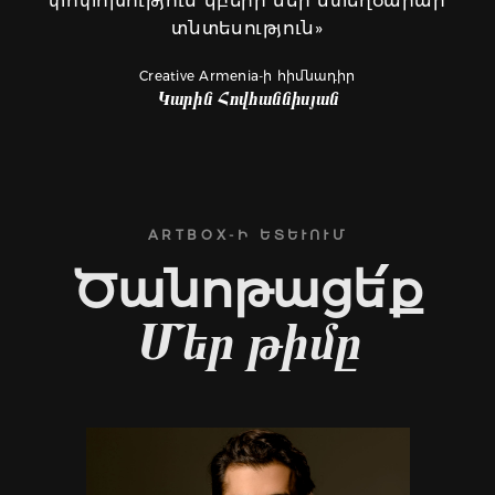
փոփոխություն կբերի մեր ստեղծարար
տնտեսություն»
Creative Armenia-ի հիմնադիր
Կարին Հովհաննիսյան
ARTBOX-Ի ԵՏԵՒՈՒՄ
Ծանոթացե՛ք
Մեր թիմը