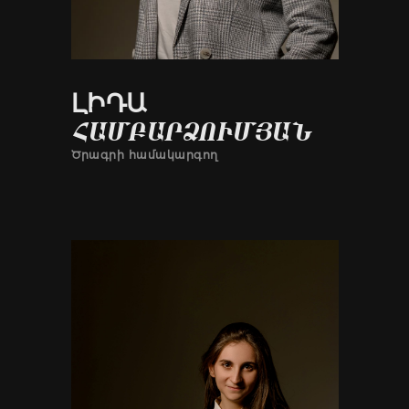
ԼԻԴԱ
ՀԱՄԲԱՐՁՈՒՄՅԱՆ
Ծրագրի համակարգող