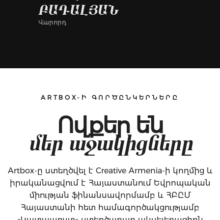
ԲԱԴԱԼՅԱՆ
Վարորդ
ARTBOX-Ի ԳՈՐԾԸՆԿԵՐՆԵՐԸ
Ովքեր են
մեր աջակիցները
Artbox-ը ստեղծվել է Creative Armenia-ի կողմից և
իրականացվում է Հայաստանում Եվրոպական
միության ֆինանսավորմամբ և ՀԲԸՄ
Հայաստանի հետ համագործակցությամբ
«Կատապուլտ» ստեղծարար ակսելերացիոն