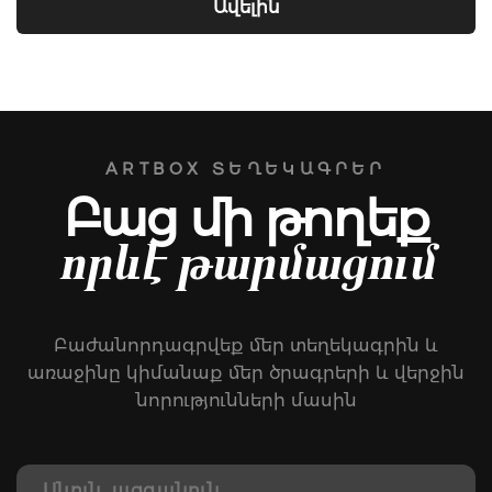
Ավելին
ARTBOX ՏԵՂԵԿԱԳՐԵՐ
Բաց մի թողեք
որևէ թարմացում
Բաժանորդագրվեք մեր տեղեկագրին և
առաջինը կիմանաք մեր ծրագրերի և վերջին
նորությունների մասին