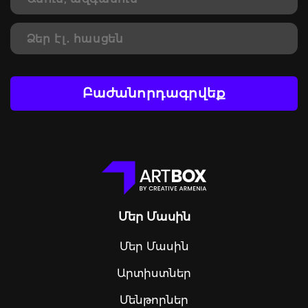
Բաժանորդագրվեք
Մեր Մասին
Մեր Մասին
Արտիստներ
Մենթորներ