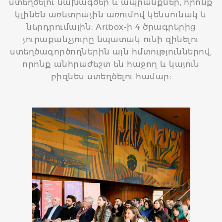
ստեղծելու նախագծեր և ապրանքներ, որոնք
կլինեն առևտրային առումով կենսունակ և
ներդրումային: Artbox-ի 4 ծրագրերից
յուրաքանչյուրը նպատակ ունի զինելու
ստեղծագործողներին այն հմտություններով,
դ
որոնք անհրաժեշտ են հաջող և կայուն
բիզնես ստեղծելու համար: