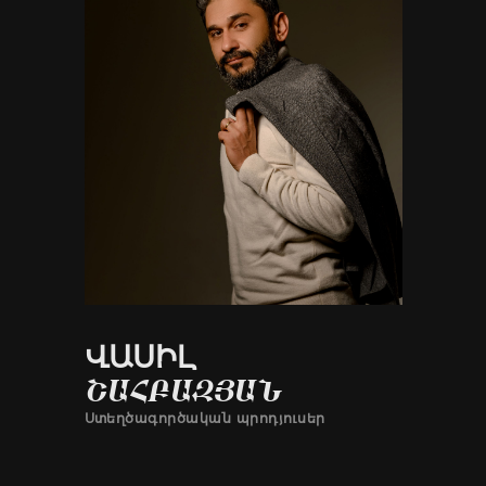
ՎԱՍԻԼ
ՇԱՀԲԱԶՅԱՆ
Ստեղծագործական պրոդյուսեր