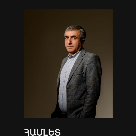
ՀԱՄԼԵՏ