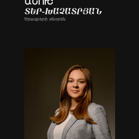
ԱՆՈՒՇ
ՏԵՐ-ԽԱՉԱՏՐՅԱՆ
Ծրագրերի տնօրեն