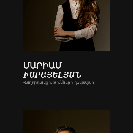
ՄԱՐԻԱՄ
ԻՍՐԱՅԵԼՅԱՆ
Հաղորդակցությունների ղեկավար