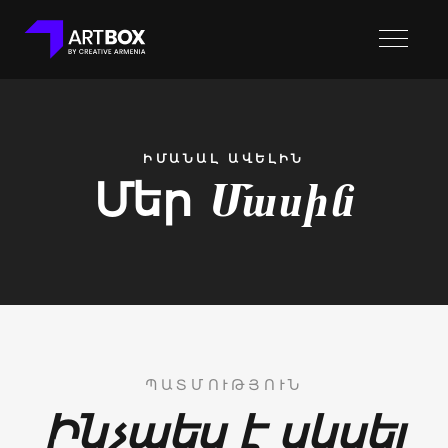
ԻՄԱՆԱԼ ԱՎԵԼԻՆ
Մեր
Մասին
ՊԱՏՄՈՒԹՅՈՒՆ
մ
Ինչպես է սկսել