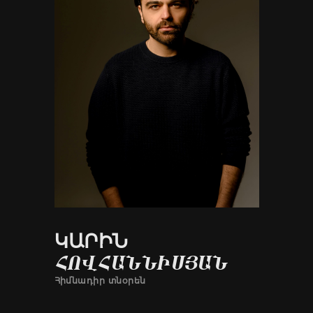
ԿԱՐԻՆ
ՀՈՎՀԱՆՆԻՍՅԱՆ
Հիմնադիր տնօրեն