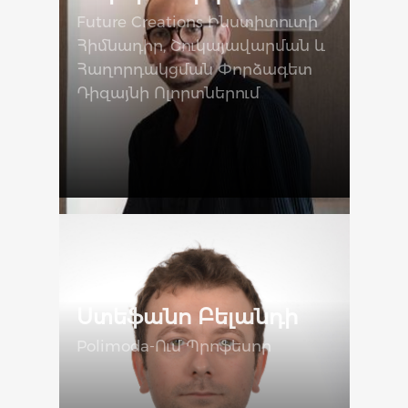
Future Creations Ինստիտուտի
Հիմնադիր, Շուկայավարման ԵՒ
Հաղորդակցման Փորձագետ
Դիզայնի Ոլորտներում
Ստեֆանո Բելանդի
Polimoda-Ում Պրոֆեսոր