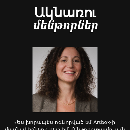
Ակնառու
մենթորներ
«Ես խորապես ոգևորված եմ Artbox-ի
մասնակիցների հետ իմ մենթորությամբ. այն