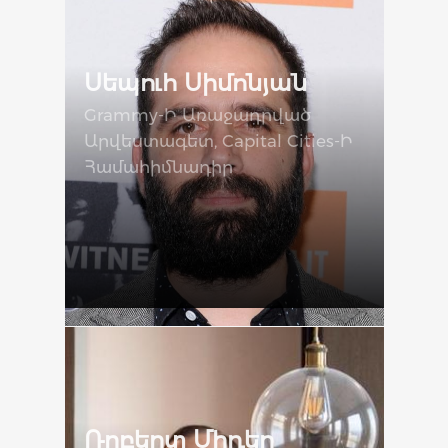
Սեպուհ Սիմոնյան
Grammy-Ի Առաջադրված
Արվեստագետ, Capital Cities-Ի
Համահիմնադիր
Ռոբերտ Միդեր