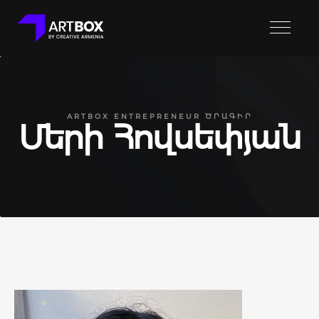
ARTBOX ENTREPRENEUR ԾՐԱԳԻՐ
Մերի Հովսեփյան