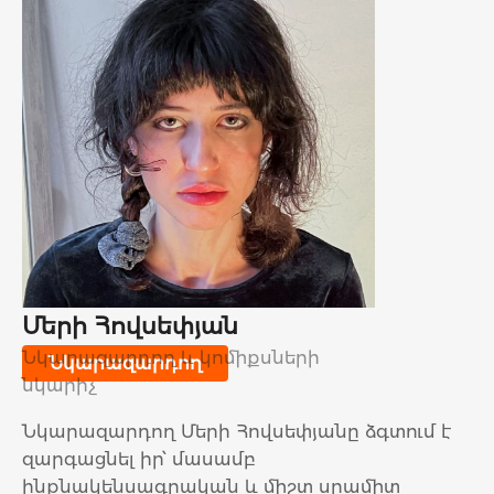
Մերի Հովսեփյան
Նկարազարդող և կոմիքսների
Նկարազարդող
նկարիչ
Նկարազարդող Մերի Հովսեփյանը ձգտում է
զարգացնել իր՝ մասամբ
ինքնակենսագրական և միշտ սրամիտ