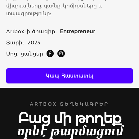
վիզուալները, զայնը, կոմիքսները և
տպագրությունը:
Artbox-ի ծրագիր.
Entrepreneur
Տարի․
2023
Սոց․ ցանցեր
Կապ Հաստատել
ARTBOX ՏԵՂԵԿԱԳՐԵՐ
Բաց մի թողեք
որևէ թարմացում